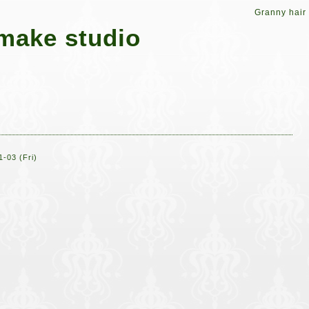
Granny hair
make studio
-03 (Fri)