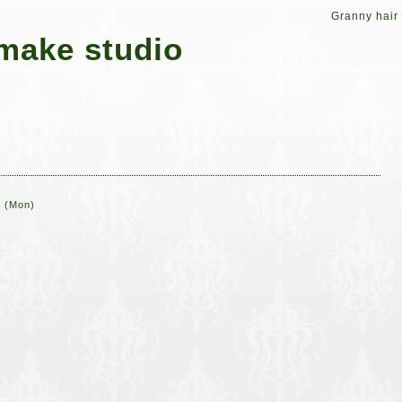
Granny hair
make studio
9 (Mon)